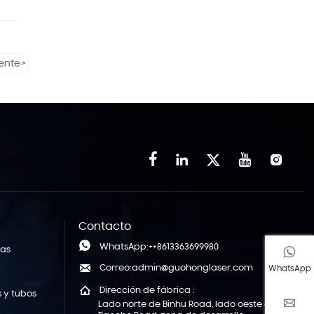
iente
>





Contacto

WhatsApp:++8613363699980
nas


Correo:admin@guohonglaser.com
WhatsApp
s

Dirección de fábrica :
 y tubos

Lado norte de Binhu Road, lado oeste de