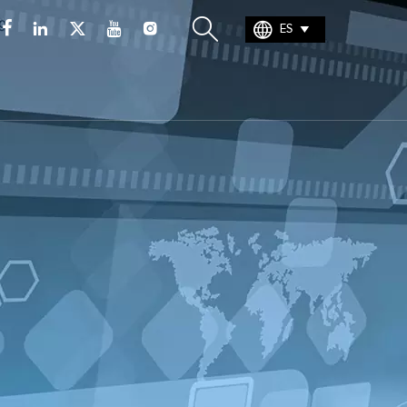







ES
