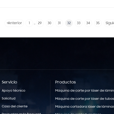
<
Anterior
1
29
30
31
32
33
34
35
Sigu
...
Servicio
Productos
Apoyo técnico
Máquina de corte por láser de lámi
Solicitud
Máquina de corte por láser de tubo
Caso del cliente
Máquina cortadora láser de láminas