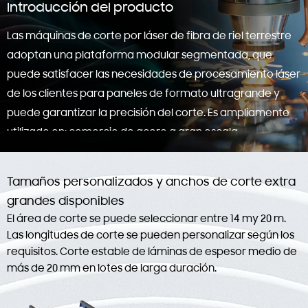
Introducción del producto
ultragrande que puede personalizar formatos de
procesamiento de diferentes longitudes según las
Las máquinas de corte por láser de fibra de riel terrestre
necesidades. Puede cortar materiales de tamaños
adoptan una plataforma modular segmentada, que
especiales demasiado largos y demasiado grandes
puede satisfacer las necesidades de procesamiento láser
para lograr el procesamiento general de piezas de
de los clientes para paneles de formato ultragrande y
trabajo demasiado largas; El transporte y la instalación
puede garantizar la precisión del corte. Es ampliamente
se ven menos afectados por las limitaciones de
utilizado en: comercio de acero a gran escala,
espacio.
combinación de equipos, maquinaria de ingeniería,
maquinaria de minería, fabricación de vehículos
Tamaños personalizados y anchos de corte extra
especiales, construcción naval, fabricación de turbinas
grandes disponibles
eólicas, torres de energía, encofrados de acero,
El área de corte se puede seleccionar entre 14 my 20 m.
fabricación de contenedores y tanques, ingeniería de
Las longitudes de corte se pueden personalizar según los
estructuras de acero y otras industrias.
requisitos. Corte estable de láminas de espesor medio de
más de 20 mm en lotes de larga duración.