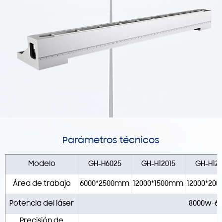
Parámetros técnicos
Modelo
GH-H6025
GH-H12015
GH-H12
Área de trabajo
6000*2500mm
12000*1500mm
12000*20
Potencia del láser
8000w-6
Precisión de