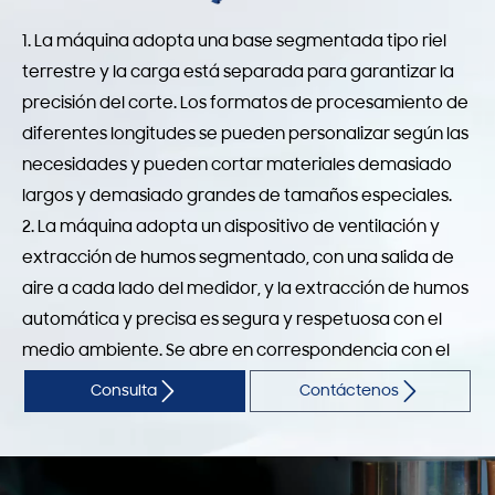
1. La máquina adopta una base segmentada tipo riel
terrestre y la carga está separada para garantizar la
precisión del corte. Los formatos de procesamiento de
diferentes longitudes se pueden personalizar según las
necesidades y pueden cortar materiales demasiado
largos y demasiado grandes de tamaños especiales.
2. La máquina adopta un dispositivo de ventilación y
extracción de humos segmentado, con una salida de
aire a cada lado del medidor, y la extracción de humos
automática y precisa es segura y respetuosa con el
medio ambiente. Se abre en correspondencia con el
movimiento del travesaño. Hay dos interfaces de


Consulta
Contáctenos
extracción de aire al final del equipo, que tienen un
buen efecto de extracción de aire.
3. La máquina tiene una mesa de trabajo de formato