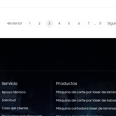
<
Anterior
1
2
3
4
5
6
7
11
Sigu
...
Servicio
Productos
Apoyo técnico
Máquina de corte por láser de lámi
Solicitud
Máquina de corte por láser de tubo
Caso del cliente
Máquina cortadora láser de láminas