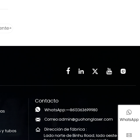
iente
>





Contacto

WhatsApp:++8613363699980
nas


Correo:admin@guohonglaser.com
WhatsApp
s

Dirección de fábrica :
 y tubos

Lado norte de Binhu Road, lado oeste de