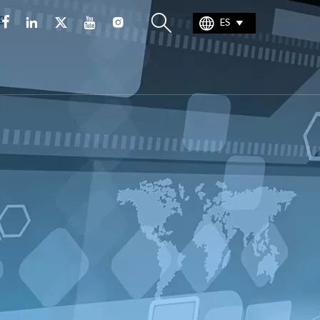







ES
