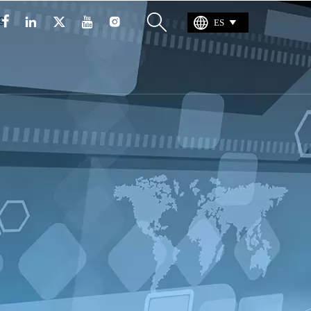







ES
