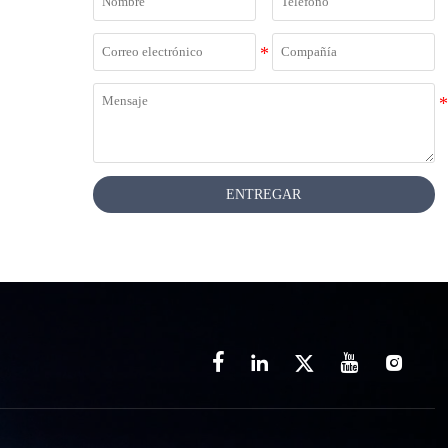
ENTREGAR




